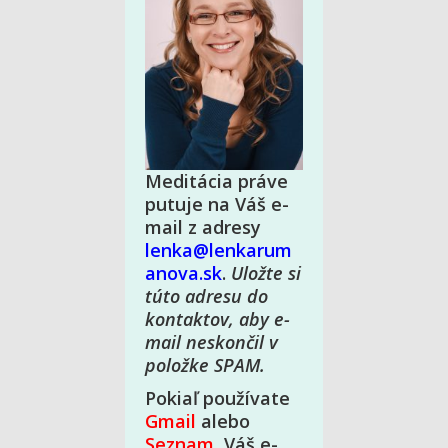
Meditácia práve
putuje na Váš e-
mail z adresy
lenka@lenkarum
anova.sk
.
Uložte si
túto adresu do
kontaktov, aby e-
mail neskončil v
položke SPAM.
Pokiaľ používate
Gmail
alebo
Seznam
, Váš e-