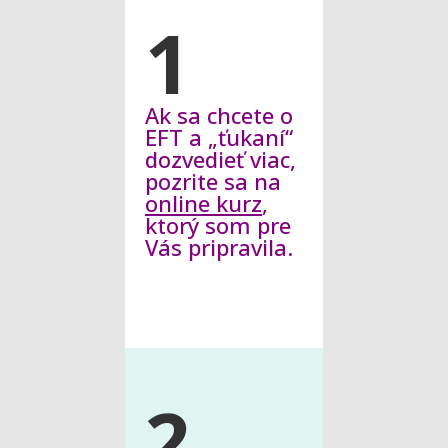
1
Ak sa chcete o
EFT a „ťukaní“
dozvedieť viac,
pozrite sa na
online kurz
,
ktorý som pre
Vás pripravila.
2