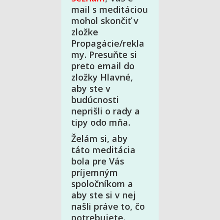
mail s meditáciou
mohol skončiť v
zložke
Propagácie/rekla
my. Presuňte si
preto email do
zložky Hlavné,
aby ste v
budúcnosti
neprišli o rady a
tipy odo mňa.
Želám si, aby
táto meditácia
bola pre Vás
príjemným
spoločníkom a
aby ste si v nej
našli práve to, čo
potrebujete.