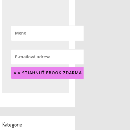
» » STIAHNUŤ EBOOK ZDARMA « «
Kategórie