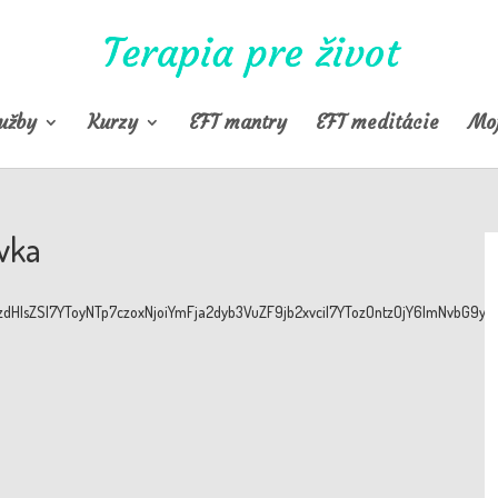
užby
Kurzy
EFT mantry
EFT meditácie
Moj
vka
NzIjtzOjA6IiI7czo1OiJzdHlsZSI7YToyNTp7czoxNj