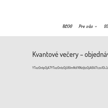
BLOG
Pre vás
Sl
Kvantové večery – objedná
YTozOntpOjA7YTozOntzOjU6ImNsYX