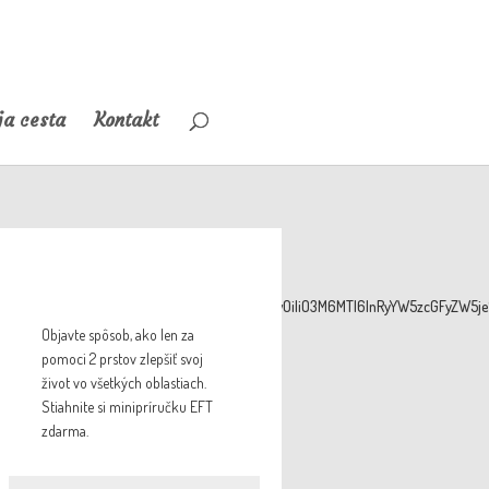
a cesta
Kontakt
oiYmFja2dyb3VuZF9jb2xvciI7YTozOntzOjY6ImNvbG
Objavte spôsob, ako len za
pomoci 2 prstov zlepšiť svoj
život vo všetkých oblastiach.
Stiahnite si minipríručku EFT
zdarma.