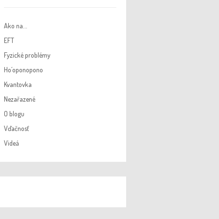
Ako na…
EFT
Fyzické problémy
Ho´oponopono
Kvantovka
Nezařazené
O blogu
Vďačnosť
Videá