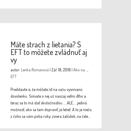
Máte strach z lietania? S
EFT to môžete zvládnuť aj
vy
autor:
Lenka Rumanová
|
Zář 18, 2018
|
Ako na...
,
EFT
Predstavte si, že môžete ísť na vašu vysnívanú
dovolenku. Snívate o nej už naozaj veľmi dlho a
teraz sa to má stať skutočnosťou……ALE…..jediná
možnosť, ako sa tam dopraviť, je letieť. A to je niečo,
z čoho sa vám potia ruky, zviera žalúdok, na čele...