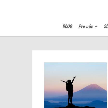
BLOG
Pre vás
Sl