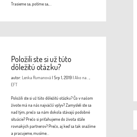
Trasieme sa, potíme sa,...
Položili ste si už túto
dôležitú otázku?
autor:
Lenka Rumanová
|
Srp 1, 2019
|
Ako na...
,
EFT
Položili ste si už túto dôležitú otázku? Čo v našom
živote má na nás najväčší vplyv? Zamysleli ste sa
nad tým, prečo sa nám dokola stávajú podobné
situácie? Prečo si priťahujeme do života stále
rovnakých partnerov? Prečo, aj keď sa tak snažíme
a pracujeme, musíme...