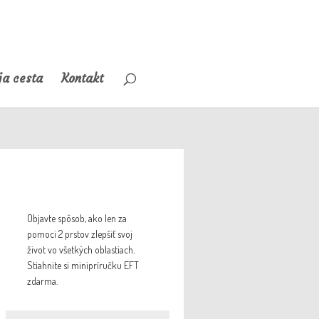
a cesta
Kontakt
Objavte spôsob, ako len za
pomoci 2 prstov zlepšiť svoj
život vo všetkých oblastiach.
Stiahnite si minipríručku EFT
zdarma.