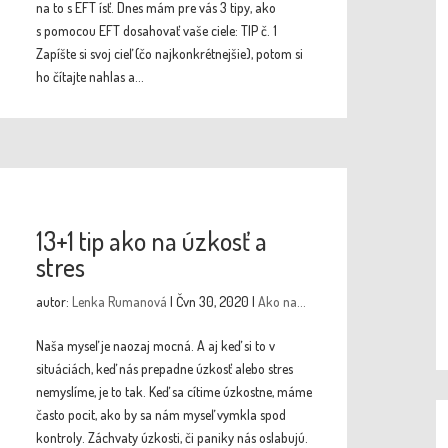
na to s EFT ísť. Dnes mám pre vás 3 tipy, ako
s pomocou EFT dosahovať vaše ciele: TIP č. 1
Zapíšte si svoj cieľ (čo najkonkrétnejšie), potom si
ho čítajte nahlas a...
13+1 tip ako na úzkosť a
stres
autor:
Lenka Rumanová
|
Čvn 30, 2020
|
Ako na...
Naša myseľ je naozaj mocná. A aj keď si to v
situáciách, keď nás prepadne úzkosť alebo stres
nemyslíme, je to tak. Keď sa cítime úzkostne, máme
často pocit, ako by sa nám myseľ vymkla spod
kontroly. Záchvaty úzkosti, či paniky nás oslabujú.