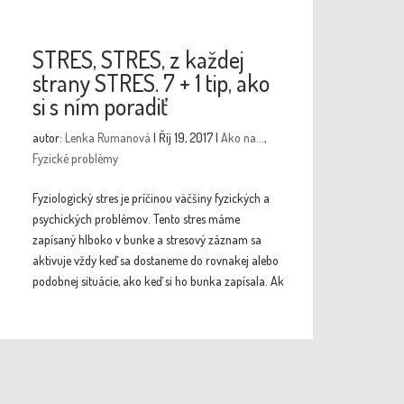
STRES, STRES, z každej
strany STRES. 7 + 1 tip, ako
si s ním poradiť
autor:
Lenka Rumanová
|
Říj 19, 2017
|
Ako na...
,
Fyzické problémy
Fyziologický stres je príčinou väčšiny fyzických a
psychických problémov. Tento stres máme
zapísaný hlboko v bunke a stresový záznam sa
aktivuje vždy keď sa dostaneme do rovnakej alebo
podobnej situácie, ako keď si ho bunka zapísala. Ak