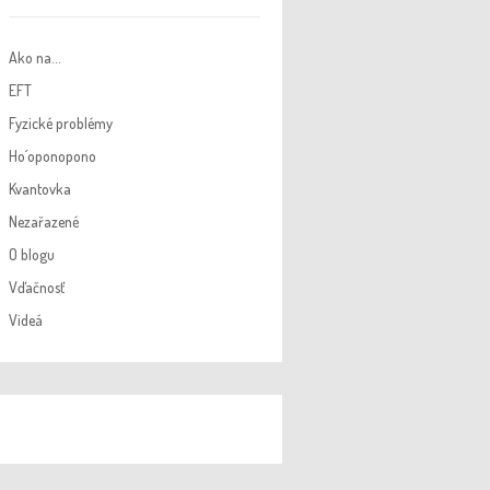
Ako na…
EFT
Fyzické problémy
Ho´oponopono
Kvantovka
Nezařazené
O blogu
Vďačnosť
Videá