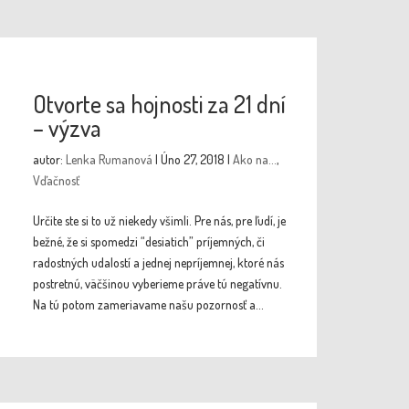
Otvorte sa hojnosti za 21 dní
– výzva
autor:
Lenka Rumanová
|
Úno 27, 2018
|
Ako na...
,
Vďačnosť
Určite ste si to už niekedy všimli. Pre nás, pre ľudí, je
bežné, že si spomedzi “desiatich” príjemných, či
radostných udalostí a jednej nepríjemnej, ktoré nás
postretnú, väčšinou vyberieme práve tú negatívnu.
Na tú potom zameriavame našu pozornosť a...