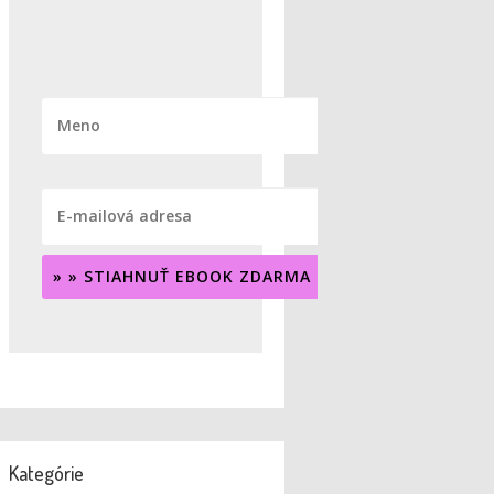
» » STIAHNUŤ EBOOK ZDARMA « «
Kategórie