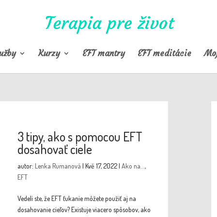
užby
Kurzy
EFT mantry
EFT meditácie
Moj
3 tipy, ako s pomocou EFT
dosahovať ciele
autor:
Lenka Rumanová
|
Kvě 17, 2022
|
Ako na...
,
EFT
Vedeli ste, že EFT ťukanie môžete použiť aj na
dosahovanie cieľov? Existuje viacero spôsobov, ako