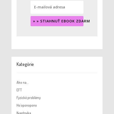
» » STIAHNUŤ EBOOK ZDARMA « «
Kategórie
Ako na…
EFT
Fyzické problémy
Ho´oponopono
Kvantovka