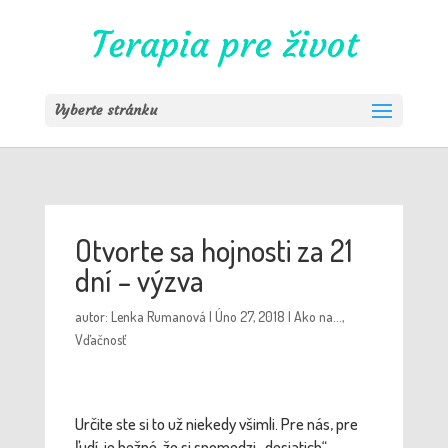
Vyberte stránku
Otvorte sa hojnosti za 21
dní – výzva
autor:
Lenka Rumanová
|
Úno 27, 2018
|
Ako na...
,
Vďačnosť
Určite ste si to už niekedy všimli. Pre nás, pre
ľudí, je bežné, že si spomedzi „desiatich“