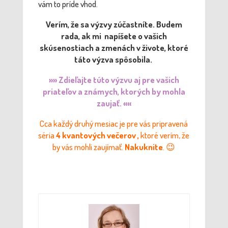
vám to príde vhod.
Verím, že sa výzvy zúčastníte. Budem
rada, ak mi napíšete o vašich
skúsenostiach a zmenách v živote, ktoré
táto výzva spôsobila.
»» Zdieľajte túto výzvu aj pre vašich
priateľov a známych, ktorých by mohla
zaujať. ««
Cca každý druhý mesiac je pre vás pripravená
séria
4 kvantových večerov ,
ktoré verím, že
by vás mohli zaujímať.
Nakuknite
. 😉