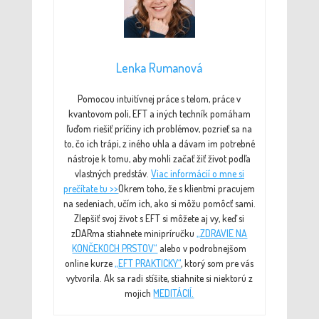
Lenka Rumanová
Pomocou intuitívnej práce s telom, práce v
kvantovom poli, EFT a iných techník pomáham
ľuďom riešiť príčiny ich problémov, pozrieť sa na
to, čo ich trápi, z iného uhla a dávam im potrebné
nástroje k tomu, aby mohli začať žiť život podľa
vlastných predstáv.
Viac informácií o mne si
prečítate tu >>
Okrem toho, že s klientmi pracujem
na sedeniach, učím ich, ako si môžu pomôcť sami.
Zlepšiť svoj život s EFT si môžete aj vy, keď si
zDARma stiahnete minipríručku
„ZDRAVIE NA
KONČEKOCH PRSTOV“
alebo v podrobnejšom
online kurze
„EFT PRAKTICKY“
, ktorý som pre vás
vytvorila. Ak sa radi stíšite, stiahnite si niektorú z
mojich
MEDITÁCIÍ.