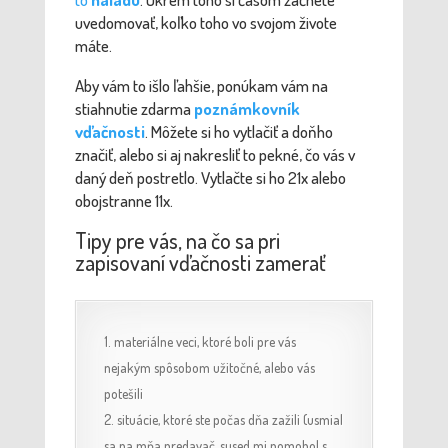
uvedomovať, koľko toho vo svojom živote
máte.
Aby vám to išlo ľahšie, ponúkam vám na
stiahnutie zdarma
poznámkovník
vďačnosti
. Môžete si ho vytlačiť a doňho
značiť, alebo si aj nakresliť to pekné, čo vás v
daný deň postretlo. Vytlačte si ho 21x alebo
obojstranne 11x.
Tipy pre vás, na čo sa pri
zapisovaní vďačnosti zamerať
materiálne veci, ktoré boli pre vás
nejakým spôsobom užitočné, alebo vás
potešili
situácie, ktoré ste počas dňa zažili (usmial
sa na mňa predavač, sused mi pomohol s