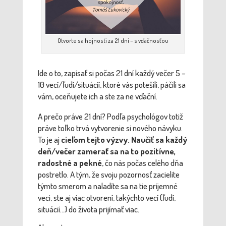
Otvorte sa hojnosti za 21 dní – s vďačnosťou
Ide o to, zapísať si počas 21 dní každý večer 5 –
10 vecí/ľudí/situácií, ktoré vás potešili, páčili sa
vám, oceňujete ich a ste za ne vďační.
A prečo práve 21 dní? Podľa psychológov totiž
práve toľko trvá vytvorenie si nového návyku.
To je aj
cieľom tejto výzvy. Naučiť sa každý
deň/večer zamerať sa na to pozitívne,
radostné a pekné
, čo nás počas celého dňa
postretlo. A tým, že svoju pozornosť zacielite
týmto smerom a naladíte sa na tie príjemné
veci, ste aj viac otvorení, takýchto vecí (ľudí,
situácií…) do života prijímať viac.