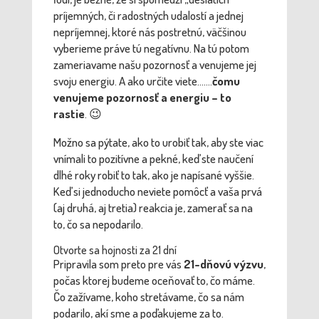
príjemných, či radostných udalostí a jednej
nepríjemnej, ktoré nás postretnú, väčšinou
vyberieme práve tú negatívnu. Na tú potom
zameriavame našu pozornosť a venujeme jej
svoju energiu. A ako určite viete…….
čomu
venujeme pozornosť a energiu – to
rastie
. 😉
Možno sa pýtate, ako to urobiť tak, aby ste viac
vnímali to pozitívne a pekné, keď ste naučení
dlhé roky robiť to tak, ako je napísané vyššie.
Keď si jednoducho neviete pomôcť a vaša prvá
(aj druhá, aj tretia) reakcia je, zamerať sa na
to, čo sa nepodarilo.
Otvorte sa hojnosti za 21 dní
Pripravila som preto pre vás
21-dňovú výzvu
,
počas ktorej budeme oceňovať to, čo máme.
Čo zažívame, koho stretávame, čo sa nám
podarilo, akí sme a poďakujeme za to.