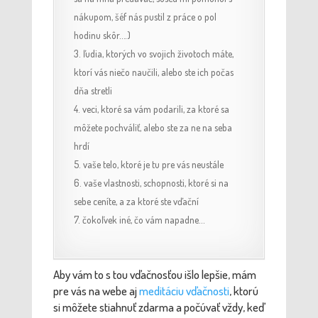
nákupom, šéf nás pustil z práce o pol
hodinu skôr….)
ľudia, ktorých vo svojich životoch máte,
ktorí vás niečo naučili, alebo ste ich počas
dňa stretli
veci, ktoré sa vám podarili, za ktoré sa
môžete pochváliť, alebo ste za ne na seba
hrdí
vaše telo, ktoré je tu pre vás neustále
vaše vlastnosti, schopnosti, ktoré si na
sebe ceníte, a za ktoré ste vďační
čokoľvek iné, čo vám napadne…
Aby vám to s tou vďačnosťou išlo lepšie, mám
pre vás na webe aj
meditáciu vďačnosti
, ktorú
si môžete stiahnuť zdarma a počúvať vždy, keď