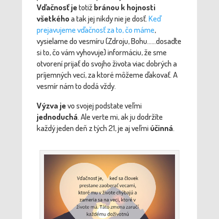
Vďačnosť
je
totiž
bránou k hojnosti
všetkého
a tak jej nikdy nie je dosť.
Keď
prejavujeme
vďačnosť
za to, čo máme
,
vysielame do vesmíru (Zdroju, Bohu……dosaďte
si to, čo vám vyhovuje) informáciu, že sme
otvorení prijať do svojho života viac dobrých a
príjemných vecí, za ktoré môžeme ďakovať. A
vesmír nám to dodá vždy.
Výzva je
vo svojej podstate veľmi
jednoduchá
. Ale verte mi, ak ju dodržíte
každý jeden deň z tých 21, je aj veľmi
účinná
.