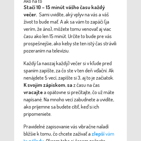
Ako na to
Stačí 10 – 15 minút vášho času každý
večer.
Sami uvidíte, aký vplyv na vás a váš
život to bude mať. A ak sa vám to zapáči (ja
verím, že áno), môžete tomu venovať aj viac
času ako len 15 minút. Určite to bude pre vás
prospešnejšie, ako keby ste ten istý čas strávili
pozeraním na televíziu.
Každý (a naozaj každý) večer si v kľude pred
spaním zapíšte, za čo ste v ten deň vďační. Ak
nenájdete 5 vecí, zapíšte si 3, aj to je začiatok.
K svojim zápiskom
,
sa
z času na čas
vracajte
a opätovne si prečítajte, čo už máte
napísané. Na mnoho vecí zabudnete a uvidíte,
ako príjemne sa budete cítiť, keď si ich
pripomeniete.
Pravidelné zapisovanie vás vibračne naladí
bližšie k tomu, čo chcete zažívať a
zlepší
vám
to
náladu
. Okrem toho si časom začnete