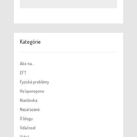
Kategórie
Ako na…
EFT
Fyzické problémy
Ho´oponopono
Kvantovka
Nezařazené
O blogu
Vďačnosť
Videá