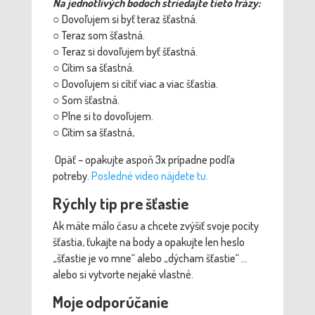
Na jednotlivých bodoch striedajte tieto frázy:
○ Dovoľujem si byť teraz šťastná.
○
Teraz som šťastná.
○
Teraz si dovoľujem byť šťastná.
○
Cítim sa šťastná.
○
Dovoľujem si cítiť viac a viac šťastia.
○
Som šťastná.
○
Plne si to dovoľujem.
○
Cítim sa šťastná,
Opäť – opakujte aspoň 3x prípadne podľa
potreby.
Posledné video nájdete tu.
Rýchly tip pre šťastie
Ak máte málo času a chcete zvýšiť svoje pocity
šťastia, ťukajte na body a opakujte len heslo
„šťastie je vo mne“ alebo „dýcham šťastie“ …
alebo si vytvorte nejaké vlastné.
Moje odporúčanie