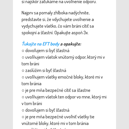
si najskôr zaťukáme na uvoľnenie odporu.
Najprv sa pomaly zhlboka nadýchnite,
predstavte si, že vdychujete uvoľnenie a
vydychujete všetko, čo vám bráni cítiť sa
spokojní a šťastní. Opakujte aspoň 3x.
Ťukajte na EFT body
a opakujte:
○ dovoľujem si byť šťastná
○ uvoľňujem všetok vnútorný odpor, ktorý mi v
tom bráni
○ zaslúžim si byť šťastná
○ uvoľňujem všetky emočné bloky, ktoré mi v
tom bránia
○ je pre mňa bezpečné cítiť sa šťastne
○ uvoľňujem všetok ten odpor vo mne, ktorý mi
v tom bráni
○ dovoľujem si byť šťastná
○ je pre mňa bezpečné uvoľniť všetky tie
vnútorné bloky, ktoré mi v tom bránia