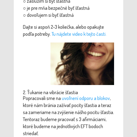
○ zaslúžim si byť šťastná
○ je pre mňa bezpečné byť šťastná
○ dovoľujem si byť šťastná
Dajte si aspoň 2-3 koliečka, alebo opakujte
podľa potreby.
Tu nájdete video k tejto časti.
2. Ťukanie na vibrácie šťastia
Popracovali sme na
uvoľnení odporu a blokov
,
ktoré nám bránia zažívať pocity šťastia a teraz
sa zameriame na zvýšenie nášho pocitu šťastia.
Tentoraz budeme pracovať s 3 afirmáciami,
ktoré budeme na jednotlivých EFT bodoch
striedať.