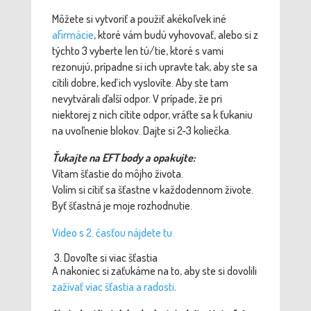
Môžete si vytvoriť a použiť akékoľvek iné
afirmácie
, ktoré vám budú vyhovovať, alebo si z
týchto 3 vyberte len tú/tie, ktoré s vami
rezonujú, prípadne si ich upravte tak, aby ste sa
cítili dobre, keď ich vyslovíte. Aby ste tam
nevytvárali ďalší odpor. V prípade, že pri
niektorej z nich cítite odpor, vráťte sa k ťukaniu
na uvoľnenie blokov. Dajte si 2-3 koliečka.
Ťukajte na EFT body a opakujte:
Vítam šťastie do môjho života.
Volím si cítiť sa šťastne v každodennom živote.
Byť šťastná je moje rozhodnutie.
Video s 2. časťou nájdete tu.
3. Dovoľte si viac šťastia
A nakoniec si zaťukáme na to, aby ste si dovolili
zažívať viac šťastia a radosti
.