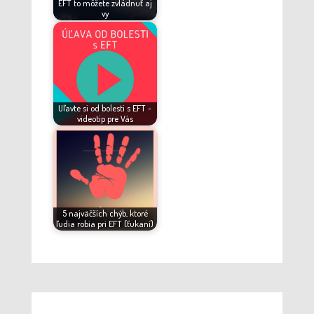
EFT to môžete zvládnuť aj
vy
Uľavte si od bolesti s EFT -
videotip pre Vás
5 najväčších chýb, ktoré
ľudia robia pri EFT (ťukaní)