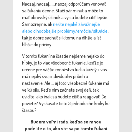
Naozaj, naozaj…….naozaj odporúčam venovať
sa ťukaniu denne. Stačí pár minút a môže to
mať obrovský účinok a vy sa budete cítiť lepšie.
Samozrejme, ak
riešite nejaké závažnejšie
alebo dlhodobejšie problémy/emócie/situácie
,
tak je dobre sadnúť si k tomu na dlhšie a ísť
hlbšie do príčiny.
V tomto ťukaní na šťastie nejdeme nejako do
hĺbky, je to viac všeobecné ťukanie, keďže je
určené pre väčšie množstvo ľudí a každý z vás
má nejaký svoj individuálny príbeh a
nastavenie. Ale … aj toto všeobecné ťukanie má
veľkú silu. Keď s ním začnete svoj deň, tak
uvidíte, ako inak sa budete cítiť a reagovať. Čo
poviete? Vyskúšate tieto 3 jednoduché kroky ku
šťastiu?
Budem veľmi rada, keď sa so mnou
podelíte o to, ako ste sa po tomto ťukaní