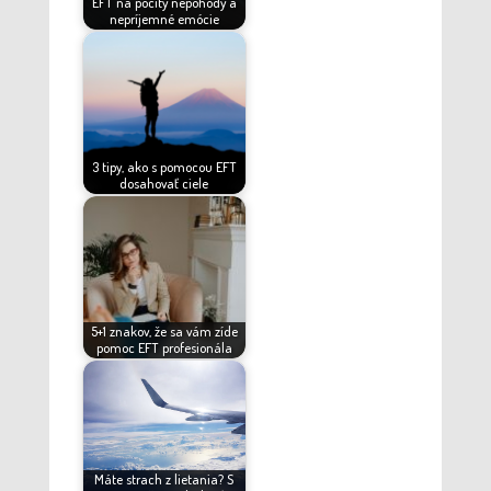
EFT na pocity nepohody a
nepríjemné emócie
3 tipy, ako s pomocou EFT
dosahovať ciele
5+1 znakov, že sa vám zíde
pomoc EFT profesionála
Máte strach z lietania? S