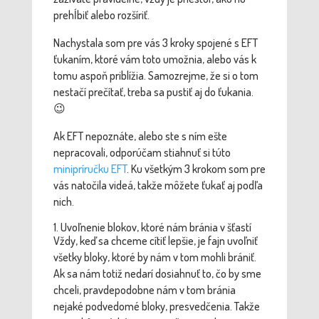
prehĺbiť alebo rozšíriť.
Nachystala som pre vás 3 kroky spojené s EFT
ťukaním, ktoré vám toto umožnia, alebo vás k
tomu aspoň priblížia. Samozrejme, že si o tom
nestačí prečítať, treba sa pustiť aj do ťukania.
😉
Ak EFT nepoznáte, alebo ste s ním ešte
nepracovali, odporúčam stiahnuť si túto
minipríručku EFT
. Ku všetkým 3 krokom som pre
vás natočila videá, takže môžete ťukať aj podľa
nich.
1. Uvoľnenie blokov, ktoré nám bránia v šťastí
Vždy, keď sa chceme cítiť lepšie, je fajn uvoľniť
všetky bloky, ktoré by nám v tom mohli brániť.
Ak sa nám totiž nedarí dosiahnuť to, čo by sme
chceli, pravdepodobne nám v tom bránia
nejaké podvedomé bloky, presvedčenia.
Takže