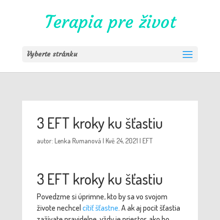
Vyberte stránku
3 EFT kroky ku šťastiu
autor:
Lenka Rumanová
|
Kvě 24, 2021
|
EFT
3 EFT kroky ku šťastiu
Povedzme si úprimne, kto by sa vo svojom
živote nechcel
cítiť šťastne
. A ak aj pocit šťastia
zažívate pravidelne, vždy je priestor, ako ho