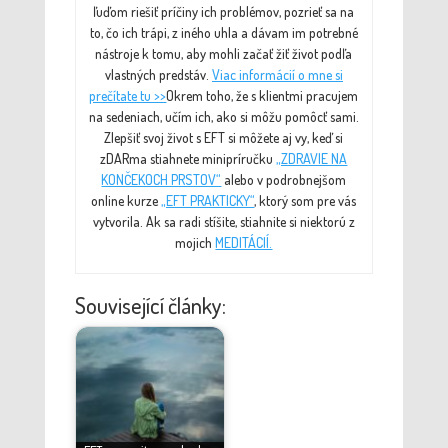
ľuďom riešiť príčiny ich problémov, pozrieť sa na
to, čo ich trápi, z iného uhla a dávam im potrebné
nástroje k tomu, aby mohli začať žiť život podľa
vlastných predstáv.
Viac informácií o mne si
prečítate tu >>
Okrem toho, že s klientmi pracujem
na sedeniach, učím ich, ako si môžu pomôcť sami.
Zlepšiť svoj život s EFT si môžete aj vy, keď si
zDARma stiahnete minipríručku
„ZDRAVIE NA
KONČEKOCH PRSTOV“
alebo v podrobnejšom
online kurze
„EFT PRAKTICKY“
, ktorý som pre vás
vytvorila. Ak sa radi stíšite, stiahnite si niektorú z
mojich
MEDITÁCIÍ.
Související články: