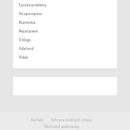
Fyzické problémy
Ho´oponopono
Kvantovka
Nezařazené
O blogu
Vďačnosť
Videá
Kontakt
Ochrana osobných údajov
Obchodné podmienky