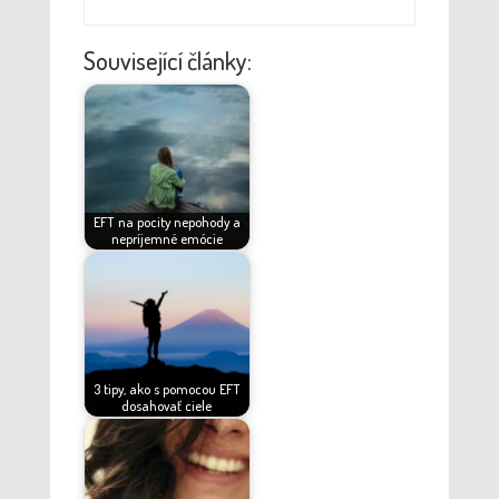
Související články:
EFT na pocity nepohody a
nepríjemné emócie
3 tipy, ako s pomocou EFT
dosahovať ciele