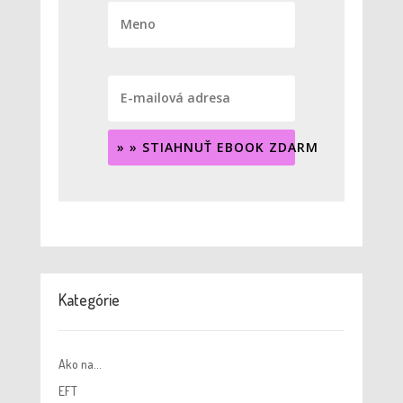
» » STIAHNUŤ EBOOK ZDARMA « «
Kategórie
Ako na…
EFT