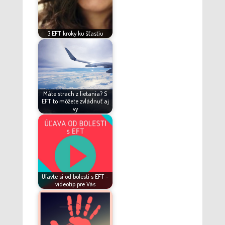
3 EFT kroky ku šťastiu
Máte strach z lietania? S
EFT to môžete zvládnuť aj
vy
Uľavte si od bolesti s EFT -
videotip pre Vás