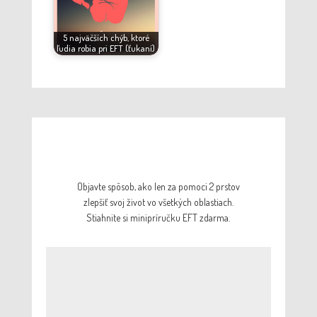
5 najväčších chýb, ktoré
ľudia robia pri EFT (ťukaní)
Objavte spôsob, ako len za pomoci 2 prstov
zlepšiť svoj život vo všetkých oblastiach.
Stiahnite si minipríručku EFT zdarma.