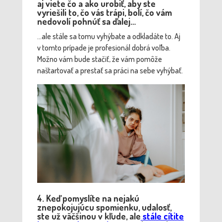
aj viete čo a ako urobiť, aby ste
vyriešili to, čo vás trápi, bolí, čo vám
nedovolí pohnúť sa ďalej…
…ale stále sa tomu vyhýbate a odkladáte to. Aj
v tomto prípade je profesionál dobrá voľba.
Možno vám bude stačiť, že vám pomôže
naštartovať a prestať sa práci na sebe vyhýbať.
4. Keď pomyslíte na nejakú
znepokojujúcu spomienku, udalosť,
ste už väčšinou v kľude, ale
stále cítite