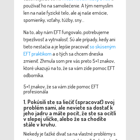
používať ho na samoliečenie. A tým nemyslím
len na naše fyzické telo, ale aj naše emócie,
spomienky, vzťahy,
túžby, sny
…
Na to, aby nám EFT fungovalo, potrebujeme
trpezlivosť a vytrvalosť. Sú ale prípady, kedy ani
tieto nestačia a je lepšie pracovať
so skúseným
EFT praktikom
a o tých sa chcem dneska
zmieniť. Zhrnula som pre vás preto 5+1 znakov,
ktoré ukazujú na to, že sa vám zíde pomoc EFT
odborníka.
5+1 znakov, že sa vám zíde pomoc EFT
profesionála
1. Pokúsili ste sa liečiť (spracovať) svoj
problém sami, ale neviete sa dostať k
jeho jadru a máte pocit, že ste sa ocitli
v slepej uličke, alebo že sa chodíte
stále v kruhu.
Niekedy je ťažké dívať sa na vlastné problémy s