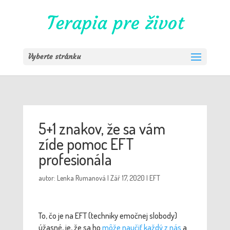
Vyberte stránku
5+1 znakov, že sa vám
zíde pomoc EFT
profesionála
autor:
Lenka Rumanová
|
Zář 17, 2020
|
EFT
To, čo je na
EFT (techniky emočnej slobody)
úžasné, je
, že sa h
o
môže naučiť každý z nás
a