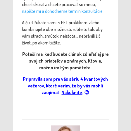
chceli skúsiť a chcete pracovať so mnou,
napíšte mi a dohodneme termín konzultácie
.
A či už ťukáte sami, s EFT praktikom, alebo
kombinujete obe možnosti, robte to tak, aby
vám strach, smútok, neistota… nebránili žiť
život, po akom túžite.
Poteší ma, keď budete článok zdieľať aj pre
svojich priateľov a známych. Ktovie,
možno im tým pomôžete.
Pripravila som pre vás sériu
4 kvantových
večerov
, ktoré verím, že by vás mohli
zaujímať.
Nakuknite
. 😉