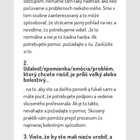
odstupom, nemáme tam taký nadhľad, ako keď
počúvame o problémoch niekoho iného. Sme v
tom osobne zainteresovaný a to môže
spôsobovať, že strácame jasný pohľad na vec a
nevidíme, čo potrebujeme vidieť. Je to
normálne a nie je to žiadna hanba. Ak
potrebujete pomoc, požiadajte o ňu. Zaslúžite
si to.
2.
Udalosť/spomienka/emócia/problém,
ktorý chcete riešiť, je príliš veľký alebo
bolestivý…
…na to, aby ste sa doňho ponorili a ťukali sami a
máte pocit, že potrebujete podporu a vedenie
skúseného profesionála. Ak je to takto,
neváhajte a požiadajte o pomoc. Skúsený
praktik vám pomôže prejsť procesom čo
najmenej bolestným spôsobom.
3. Viete, že by ste mali niečo urobiť, a