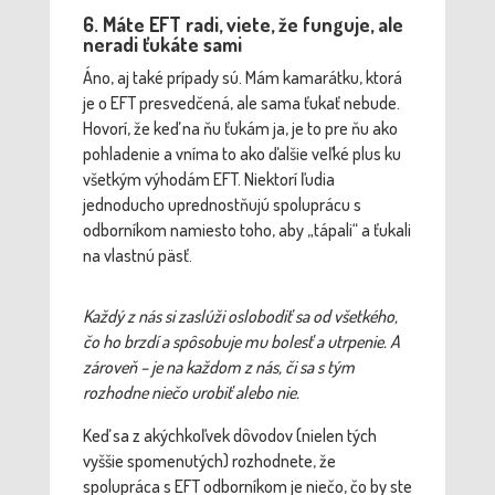
6. Máte EFT radi, viete, že funguje, ale
neradi ťukáte sami
Áno, aj také prípady sú. Mám kamarátku, ktorá
je o EFT presvedčená, ale sama ťukať nebude.
Hovorí, že keď na ňu ťukám ja, je to pre ňu ako
pohladenie a vníma to ako ďalšie veľké plus ku
všetkým výhodám EFT. Niektorí ľudia
jednoducho uprednostňujú spoluprácu s
odborníkom namiesto toho, aby „tápali“ a ťukali
na vlastnú päsť.
Každý z nás si zaslúži oslobodiť sa od všetkého,
čo ho brzdí a spôsobuje mu bolesť a utrpenie. A
zároveň – je na každom z nás, či sa s tým
rozhodne niečo urobiť alebo nie.
Keď sa z akýchkoľvek dôvodov (nielen tých
vyššie spomenutých) rozhodnete, že
spolupráca s EFT odborníkom je niečo, čo by ste