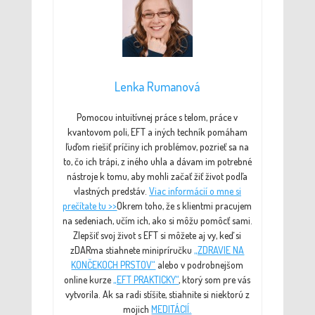
Lenka Rumanová
Pomocou intuitívnej práce s telom, práce v
kvantovom poli, EFT a iných techník pomáham
ľuďom riešiť príčiny ich problémov, pozrieť sa na
to, čo ich trápi, z iného uhla a dávam im potrebné
nástroje k tomu, aby mohli začať žiť život podľa
vlastných predstáv.
Viac informácií o mne si
prečítate tu >>
Okrem toho, že s klientmi pracujem
na sedeniach, učím ich, ako si môžu pomôcť sami.
Zlepšiť svoj život s EFT si môžete aj vy, keď si
zDARma stiahnete minipríručku
„ZDRAVIE NA
KONČEKOCH PRSTOV“
alebo v podrobnejšom
online kurze
„EFT PRAKTICKY“
, ktorý som pre vás
vytvorila. Ak sa radi stíšite, stiahnite si niektorú z
mojich
MEDITÁCIÍ.