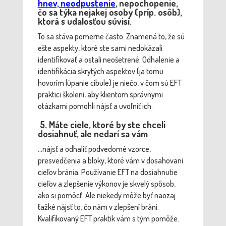
hnev, neodpustenie
, nepochopenie,
čo sa týka nejakej osoby (príp. osôb),
ktorá s udalosťou súvisí.
To sa stáva pomerne často. Znamená to, že sú
ešte aspekty, ktoré ste sami nedokázali
identifikovať a ostali neošetrené. Odhalenie a
identifikácia skrytých aspektov (ja tomu
hovorím lúpanie cibule) je niečo, v čom sú EFT
praktici školení, aby klientom správnymi
otázkami pomohli nájsť a uvoľniť ich.
5. Máte ciele, ktoré by ste chceli
dosiahnuť, ale nedarí sa vám
…nájsť a odhaliť podvedomé vzorce,
presvedčenia a bloky, ktoré vám v dosahovaní
cieľov bránia. Používanie EFT na dosiahnutie
cieľov a zlepšenie výkonov je skvelý spôsob,
ako si pomôcť. Ale niekedy môže byť naozaj
ťažké nájsť to, čo nám v zlepšení bráni.
Kvalifikovaný EFT praktik vám s tým pomôže.